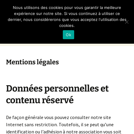
Non aux Carrières et
Nous utilisons des cookies pour vous garantir la meilleure
Briqueteries en Bray
expérience sur notre site. Si vous continuez à utiliser ce
dernier, nous considérerons que vous acceptez l'utilisation des
cookies.
Association loi 1901
Ok
Aller
Recherc
Menu
au
contenu
Mentions légales
Données personnelles et
contenu réservé
De façon générale vous pouvez consulter notre site
Internet sans restriction. Toutefois, il se peut qu’une
identification ou l’adhésion à notre association vous soit