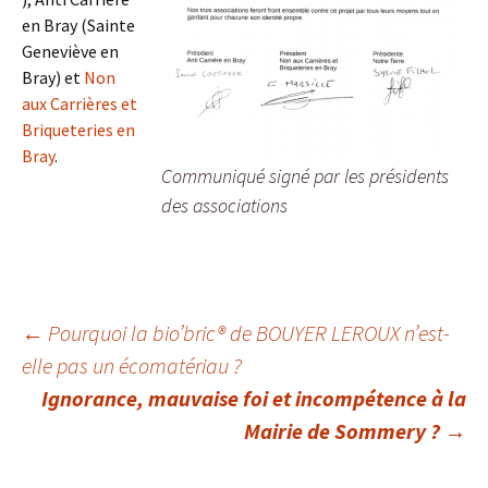
en Bray (Sainte
Geneviève en
Bray) et
Non
aux Carrières et
Briqueteries en
Bray
.
Communiqué signé par les présidents
des associations
Navigation
←
Pourquoi la bio’bric® de BOUYER LEROUX n’est-
elle pas un écomatériau ?
Ignorance, mauvaise foi et incompétence à la
des
Mairie de Sommery ?
→
articles