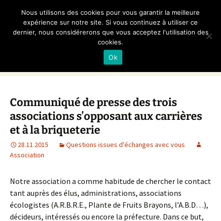
Non aux Carrières et
Nous utilisons des cookies pour vous garantir la meilleure
Briqueteries en Bray
expérience sur notre site. Si vous continuez à utiliser ce
dernier, nous considérerons que vous acceptez l'utilisation des
cookies.
Association loi 1901
Ok
Aller
Recherc
Menu
au
contenu
Communiqué de presse des trois
associations s’opposant aux carrières
et à la briqueterie
28.11.2015
Questions issues d'échanges avec vous
Association
Notre association a comme habitude de chercher le contact
tant auprès des élus, administrations, associations
écologistes (A.R.B.R.E., Plante de Fruits Brayons, l’A.B.D…),
décideurs, intéressés ou encore la préfecture. Dans ce but,