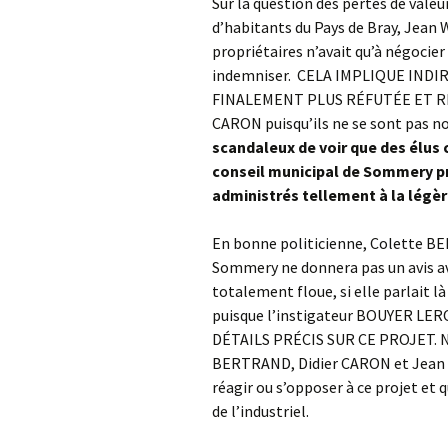
Sur la question des pertes de vale
d’habitants du Pays de Bray, Jea
propriétaires n’avait qu’à négoci
indemniser. CELA IMPLIQUE IND
FINALEMENT PLUS RÉFUTÉE ET 
CARON puisqu’ils ne se sont pas n
scandaleux de voir que des él
conseil municipal de Sommery pr
administrés tellement à la légèr
En bonne politicienne, Colette BE
Sommery ne donnera pas un avis avan
totalement floue, si elle parlait l
puisque l’instigateur BOUYER LE
DÉTAILS PRÉCIS SUR CE PROJET. No
BERTRAND, Didier CARON et Jean W
réagir ou s’opposer à ce projet et
de l’industriel.