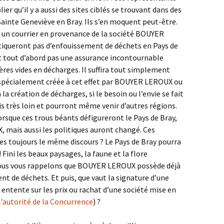
er qu’il y a aussi des sites ciblés se trouvant dans des
Sainte Geneviève en Bray. Ils s’en moquent peut-être.
un courrier en provenance de la société BOUYER
iqueront pas d’enfouissement de déchets en Pays de
st tout d’abord pas une assurance incontournable
ères vides en décharges. Il suffira tout simplement
 spécialement créée à cet effet par BOUYER LEROUX ou
 la création de décharges, si le besoin ou l’envie se fait
is très loin et pourront même venir d’autres régions.
orsque ces trous béants défigureront le Pays de Bray,
mais aussi les politiques auront changé. Ces
es toujours le même discours ? Le Pays de Bray pourra
Fini les beaux paysages, la faune et la flore
 Nous vous rappelons que BOUYER LEROUX possède déjà
nt de déchets. Et puis, que vaut la signature d’une
ntente sur les prix ou rachat d’une société mise en
e l’autorité de la Concurrence
) ?