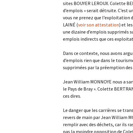
sites BOUYER LEROUX. Colette BE
d’emplois » serait détruite. C’est u
vous ne prenez que l’exploitation 
LAINÉ (
voir son attestation
) et le
une dizaine d’emplois supprimés s
emplois indirects que ces exploitat
Dans ce contexte, nous avons argu
d’emplois rien que dans le tourism
supprimées par la préemption des s
Jean William MONNOYE nous a sans h
le Pays de Bray ». Colette BERTRA
ces dires.
Le danger que les carrières se tr
revers de main par Jean William MON
remplir avec des déchets, car ils r
pas la moindre opposition de Col