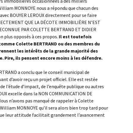
urs immobilières occasionnées à des milliers
n William MONNOYE nous a répondu que chacun des
er avec BOUYER LEROUX directement pour se faire
IRECTEMENT QUE LA DÉCOTE IMMOBILIÈRE N’EST
RECONNUE PAR COLETTE BERTRAND ET DIDIER
on plus opposés à ces propos.
Il est toutefois
us comme Colette BERTRAND ou des membres du
ennent les intérêts de la grande majorité des
e. Pire, ils pensent encore moins à les défendre.
RTRAND a conclu que le conseil municipal de
t d’avoir reçu un projet officiel. Elle est restée
à de l’étude d’impact, de l’enquête publique ou autres
ROUX excelle dans la NON COMMUNICATION DE
us n’avons pas manqué de rappeler à Colette
illiam MONNOYE qu’il sera alors bien trop tard pour
 que leur attitude facilitait grandement l’avancement