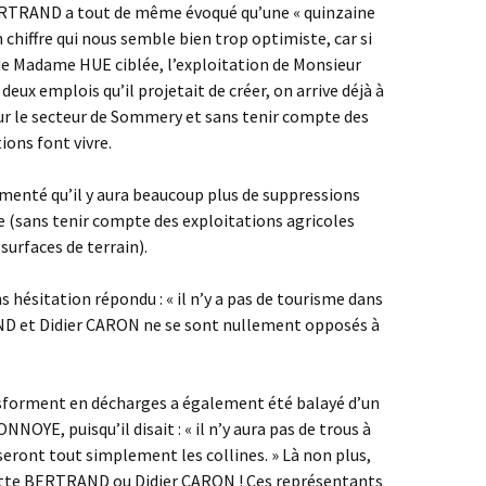
RTRAND a tout de même évoqué qu’une « quinzaine
n chiffre qui nous semble bien trop optimiste, car si
de Madame HUE ciblée, l’exploitation de Monsieur
s deux emplois qu’il projetait de créer, on arrive déjà à
ur le secteur de Sommery et sans tenir compte des
ions font vivre.
menté qu’il y aura beaucoup plus de suppressions
e (sans tenir compte des exploitations agricoles
urfaces de terrain).
ésitation répondu : « il n’y a pas de tourisme dans
ND et Didier CARON ne se sont nullement opposés à
ansforment en décharges a également été balayé d’un
NOYE, puisqu’il disait : « il n’y aura pas de trous à
aseront tout simplement les collines. » Là non plus,
ette BERTRAND ou Didier CARON ! Ces représentants