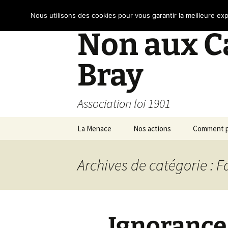
Nous utilisons des cookies pour vous garantir la meilleure exp
Non aux Ca
Bray
Association loi 1901
Aller
La Menace
Nos actions
Comment p
au
contenu
Archives de catégorie : F
Ignorance,