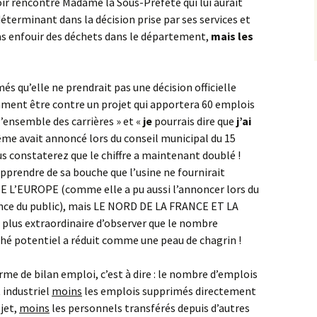
 rencontré Madame la Sous-Préfète qui lui aurait
déterminant dans la décision prise par ses services et
as enfouir des déchets dans le département,
mais les
s qu’elle ne prendrait pas une décision officielle
mment être contre un projet qui apportera 60 emplois
 l’ensemble des carrières » et «
je
pourrais dire que
j’ai
ême avait annoncé lors du conseil municipal du 15
us constaterez que le chiffre a maintenant doublé !
d’apprendre de sa bouche que l’usine ne fournirait
L’EUROPE (comme elle a pu aussi l’annoncer lors du
nce du public), mais LE NORD DE LA FRANCE ET LA
plus extraordinaire d’observer que le nombre
ché potentiel a réduit comme une peau de chagrin !
e de bilan emploi, c’est à dire : le nombre d’emplois
 industriel
moins
les emplois supprimés directement
jet,
moins
les personnels transférés depuis d’autres