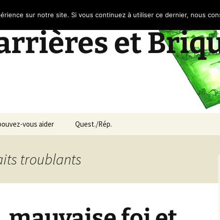
érience sur notre site. Si vous continuez à utiliser ce dernier, nous co
rrières et Briq
ouvez-vous aider
Quest./Rép.
aits troublants
 mauvaise foi et