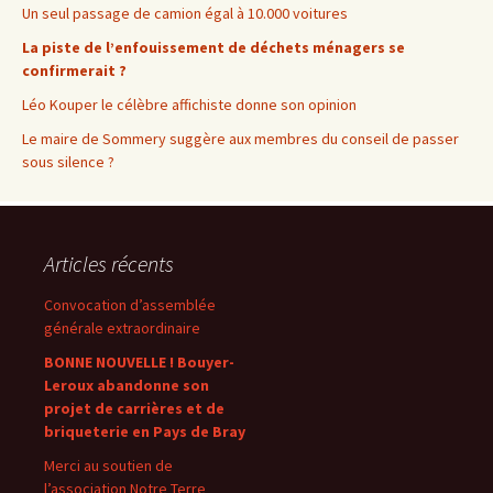
Un seul passage de camion égal à 10.000 voitures
La piste de l’enfouissement de déchets ménagers se
confirmerait ?
Léo Kouper le célèbre affichiste donne son opinion
Le maire de Sommery suggère aux membres du conseil de passer
sous silence ?
Articles récents
Convocation d’assemblée
générale extraordinaire
BONNE NOUVELLE ! Bouyer-
Leroux abandonne son
projet de carrières et de
briqueterie en Pays de Bray
Merci au soutien de
l’association Notre Terre