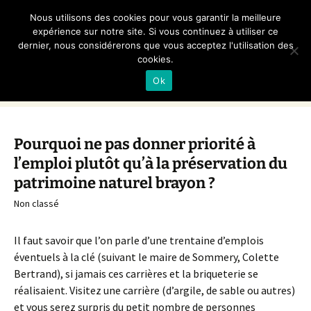
Non aux Carrières et
Nous utilisons des cookies pour vous garantir la meilleure
Briqueteries en Bray
expérience sur notre site. Si vous continuez à utiliser ce
dernier, nous considérerons que vous acceptez l'utilisation des
cookies.
Association loi 1901
Ok
Aller
Recherc
Menu
au
contenu
Pourquoi ne pas donner priorité à
l’emploi plutôt qu’à la préservation du
patrimoine naturel brayon ?
Non classé
Il faut savoir que l’on parle d’une trentaine d’emplois
éventuels à la clé (suivant le maire de Sommery, Colette
Bertrand), si jamais ces carrières et la briqueterie se
réalisaient. Visitez une carrière (d’argile, de sable ou autres)
et vous serez surpris du petit nombre de personnes