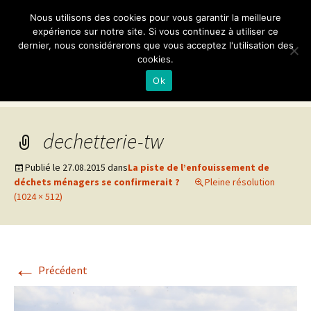
Non aux Carrières et
Nous utilisons des cookies pour vous garantir la meilleure
Briqueteries en Bray
expérience sur notre site. Si vous continuez à utiliser ce
dernier, nous considérerons que vous acceptez l'utilisation des
cookies.
Association loi 1901
Ok
Aller
Recherc
Menu
au
contenu
dechetterie-tw
Publié le
27.08.2015
dans
La piste de l’enfouissement de
déchets ménagers se confirmerait ?
Pleine résolution
(1024 × 512)
←
Précédent